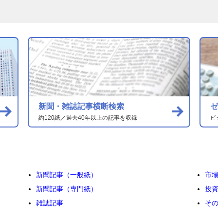
新聞・雑誌記事横断検索
ゼ
約120紙／過去40年以上の記事を収録
ビ
新聞記事（一般紙）
市
新聞記事（専門紙）
投
雑誌記事
そ